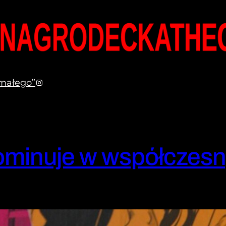
Instagram
małego”
ominuje w współczes