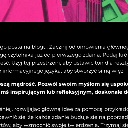
ego posta na blogu. Zacznij od omówienia główne
gę czytelnika już od pierwszego zdania. Podaj kró
eść. Użyj tej przestrzeni, aby ustawić ton dla res
e informacyjnego języka, aby stworzyć silną więź.
bszą mądrość. Pozwól swoim myślom się uspokoić
 czymś inspirującym lub refleksyjnym, doskonal
niej, rozwijając główną ideę za pomocą przykładó
upewnić się, że każde zdanie buduje się na poprz
tów, aby wzmocnić swoje twierdzenia. Trzymaj si